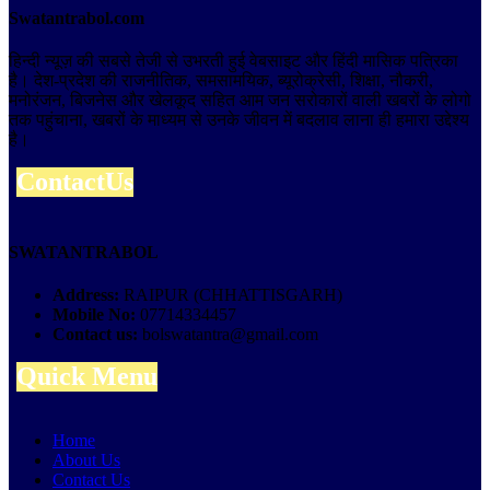
Swatantrabol.com
हिन्दी न्यूज़ की सबसे तेजी से उभरती हुई वेबसाइट और हिंदी मासिक पत्रिका
है। देश-प्रदेश की राजनीतिक, समसामयिक, ब्यूरोक्रेसी, शिक्षा, नौकरी,
मनोरंजन, बिजनेस और खेलकूद सहित आम जन सरोकारों वाली खबरों के लोगो
तक पहुंचाना, खबरों के माध्यम से उनके जीवन में बदलाव लाना ही हमारा उद्देश्य
है।
ContactUs
SWATANTRABOL
Address:
RAIPUR (CHHATTISGARH)
Mobile No:
07714334457
Contact us:
bolswatantra@gmail.com
Quick Menu
Home
About Us
Contact Us