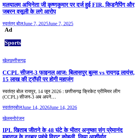
मलयालम अभिनेता जी कृष्णकुमार पर दर्ज हुई FIR, किडनैपिंग और
जबरन वसूली के लगे आरोप
स्वतंत्र बोल
June 7, 2025
June 7, 2025
Ad
Sports
खेल
छत्तीसगढ़
CCPL सीजन-3 फाइनल आज: बिलासपुर बुल्स vs रायगढ़ लायंस,
15 लाख की ट्रॉफी पर होगी महाजंग
स्वतंत्र बोल रायपुर, 14 जून 2026 : छत्तीसगढ़ क्रिकेट प्रीमियर लीग
(CCPL) सीजन-3 अब अपने…
स्वतंत्रबोल
June 14, 2026
June 14, 2026
खेल
मनोरंजन
IPL खिताब जीतने के 48 घंटे के भीतर अनुष्का संग प्रेमानंद
महाराज के दरबार पहुंचे विराट कोहली, लिया आशीर्वाद