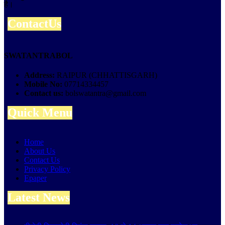
है।
ContactUs
SWATANTRABOL
Address:
RAIPUR (CHHATTISGARH)
Mobile No:
07714334457
Contact us:
bolswatantra@gmail.com
Quick Menu
Home
About Us
Contact Us
Privacy Policy
Epaper
Latest News