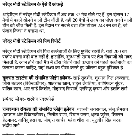
नरेंद्र मोदी स्टेडियम के ऐसे हैं आंकड़े
आईपीएल में नरेंद्र मोदी स्टेडियम में अब तक 37 मैच खेले गए हैं. इस दौरान 17
मैचों में पहले खेलने वाली टीम जीती है. वहीं 20 मैचों में लक्ष्य का पीछा करने वाली
टीम को जीत मिली है. इस मैदान पर सबसे बड़ा टीम टोटल 243 रन का है, जो
पंजाब किंग्स ने बनाया था.
नरेंद्र मोदी स्टेडियम की पिच रिपोर्ट
नरेंद्र मोदी स्टेडियम की पिच बल्लेबाजों के लिए मुफीद रहती है. यहां 200 का
स्कोर बनना बड़ी बात नहीं है. हालांकि, शुरुआती समय पर तेज गेंदबाजों को मदद
मिलती है. आज होने वाले मैच में टॉस जीतने वाले कप्तान को पहले बल्लेबाजी का
फैसला करना चाहिए, यहां लक्ष्य का पीछा करते हुए जीतना बहुत मुश्किल है.
गुजरात टाइटंस की संभावित प्लेइंग इलेवन-
साई सुदर्शन, शुभमन गिल (कप्तान),
जोस बटलर (विकेटकीपर), शाहरुख खान, राहुल तेवतिया, वाशिंगटन सुंदर,
राशिद खान, आर साई किशोर, मोहम्मद सिराज, प्रसिद्ध कृष्णा और इशांत शर्मा
इम्पैक्ट प्लेयर- शरफेन रदरफोर्ड
राजस्थान रॉयल्स की संभावित प्लेइंग इलेवन-
यशस्वी जयसवाल, संजू सैमसन
(कप्तान और विकेटकीपर), नितीश राणा, रियान पराग, ध्रुव जुरेल, शिमरन
हेटमायर, वानिंदु हसरंगा, जोफ्रा आर्चर, महेश थीक्षाना, युद्धवीर सिंह चरक,
संदीप शर्मा