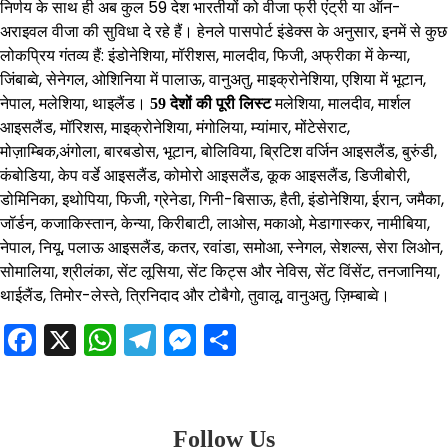
निर्णय के साथ ही अब कुल 59 देश भारतीयों को वीजा फ्री एंट्री या ऑन-
अराइवल वीजा की सुविधा दे रहे हैं। हेनले पासपोर्ट इंडेक्स के अनुसार, इनमें से कुछ
लोकप्रिय गंतव्य हैं: इंडोनेशिया, मॉरीशस, मालदीव, फिजी, अफ्रीका में केन्या,
जिंबाब्वे, सेनेगल, ओशिनिया में पालाऊ, वानुअतु, माइक्रोनेशिया, एशिया में भूटान,
नेपाल, मलेशिया, थाइलैंड।
मलेशिया, मालदीव, मार्शल
59 देशों की पूरी लिस्ट
आइसलैंड, मॉरिशस, माइक्रोनेशिया, मंगोलिया, म्यांमार, मोंटेसेराट,
मोज़ाम्बिक,अंगोला, बारबडोस, भूटान, बोलिविया, ब्रिटिश वर्जिन आइसलैंड, बुरुंडी,
कंबोडिया, केप वर्डे आइसलैंड, कोमोरो आइसलैंड, कूक आइसलैंड, डिजीबोरी,
डोमिनिका, इथोपिया, फिजी, ग्रेनेडा, गिनी-बिसाऊ, हैती, इंडोनेशिया, ईरान, जमैका,
जॉर्डन, कजाकिस्तान, केन्या, किरीबाटी, लाओस, मकाओ, मेडागास्कर, नामीबिया,
नेपाल, नियू, पलाऊ आइसलैंड, कतर, रवांडा, समोआ, स्नेगल, सेशल्स, सेरा लिओन,
सोमालिया, श्रीलंका, सेंट लूसिया, सेंट किट्स और नेविस, सेंट विंसेंट, तनजानिया,
थाईलैंड, तिमोर-लेस्ते, त्रिनिदाद और टोबैगो, तुवालू, वानुअतु, ज़िम्बाब्वे।
Facebook
X
WhatsApp
Telegram
Messenger
Share
Follow Us