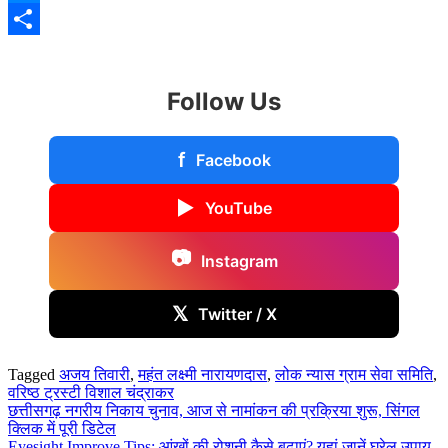
Messenger
Share
Follow Us
f
Facebook
▶
YouTube
📷
Instagram
𝕏
Twitter / X
Tagged
अजय तिवारी
,
महंत लक्ष्मी नारायणदास
,
लोक न्यास ग्राम सेवा समिति
,
वरिष्ठ ट्रस्टी विशाल चंद्राकर
Post
छत्तीसगढ़ नगरीय निकाय चुनाव, आज से नामांकन की प्रक्रिया शुरू, सिंगल
क्लिक में पूरी डिटेल
navigation
Eyesight Improve Tips: आंखों की रोशनी कैसे बढ़ाएं? यहां जानें घरेलू उपाय,