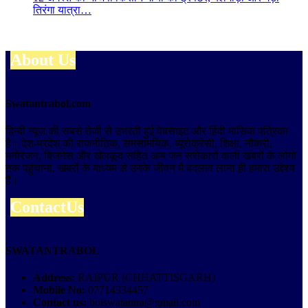
तिरंगा यात्रा…
About Us
Swatantrabol.com
हिन्दी न्यूज़ की सबसे तेजी से उभरती हुई वेबसाइट और हिंदी मासिक पत्रिका
है। देश-प्रदेश की राजनीतिक, समसामयिक, ब्यूरोक्रेसी, शिक्षा, नौकरी,
मनोरंजन, बिजनेस और खेलकूद सहित आम जन सरोकारों वाली खबरों के लोगो
तक पहुंचाना, खबरों के माध्यम से उनके जीवन में बदलाव लाना ही हमारा उद्देश्य
है।
ContactUs
SWATANTRABOL
Address:
RAIPUR (CHHATTISGARH)
Mobile No:
07714334457
Contact us:
bolswatantra@gmail.com