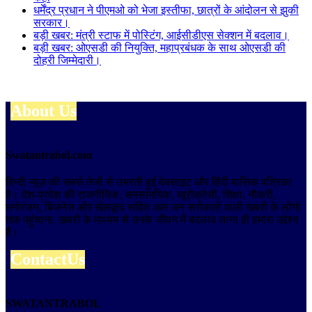
धर्मेंद्र प्रधान ने पीएमओ को भेजा इस्तीफा, छात्रों के आंदोलन से झुकी
सरकार।
बड़ी खबर: मंत्री स्टाफ में पोस्टिंग, आईसीडीएस सेक्शन में बदलाव।
बड़ी खबर: ओएसडी की नियुक्ति, महाप्रबंधक के साथ ओएसडी की
दोहरी जिम्मेदारी।
About Us
Swatantrabol.com
हिन्दी न्यूज़ की सबसे तेजी से उभरती हुई वेबसाइट और हिंदी मासिक पत्रिका
है। देश-प्रदेश की राजनीतिक, समसामयिक, ब्यूरोक्रेसी, शिक्षा, नौकरी,
मनोरंजन, बिजनेस और खेलकूद सहित आम जन सरोकारों वाली खबरों के लोगो
तक पहुंचाना, खबरों के माध्यम से उनके जीवन में बदलाव लाना ही हमारा उद्देश्य
है।
ContactUs
SWATANTRABOL