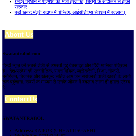
धर्मेंद्र प्रधान ने पीएमओ को भेजा इस्तीफा, छात्रों के आंदोलन से झुकी
सरकार।
बड़ी खबर: मंत्री स्टाफ में पोस्टिंग, आईसीडीएस सेक्शन में बदलाव।
About Us
Swatantrabol.com
हिन्दी न्यूज़ की सबसे तेजी से उभरती हुई वेबसाइट और हिंदी मासिक पत्रिका
है। देश-प्रदेश की राजनीतिक, समसामयिक, ब्यूरोक्रेसी, शिक्षा, नौकरी,
मनोरंजन, बिजनेस और खेलकूद सहित आम जन सरोकारों वाली खबरों के लोगो
तक पहुंचाना, खबरों के माध्यम से उनके जीवन में बदलाव लाना ही हमारा उद्देश्य
है।
ContactUs
SWATANTRABOL
Address:
RAIPUR (CHHATTISGARH)
Mobile No:
07714334457