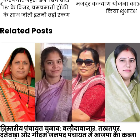
करणवीर मेहरा बने ‘बिग बॉस
navigation
मजदूर कल्याण योजना का
18’ के विनर, चमचमाती ट्रॉफी
किया शुभारंभ
के साथ जीती इतनी बड़ी रकम
Related Posts
त्रिस्तरीय पंचायत चुनाव: बलौदाबाजार, तखतपुर,
दंतेवाड़ा और गीदम जनपद पंचायत में भाजपा का कब्जा