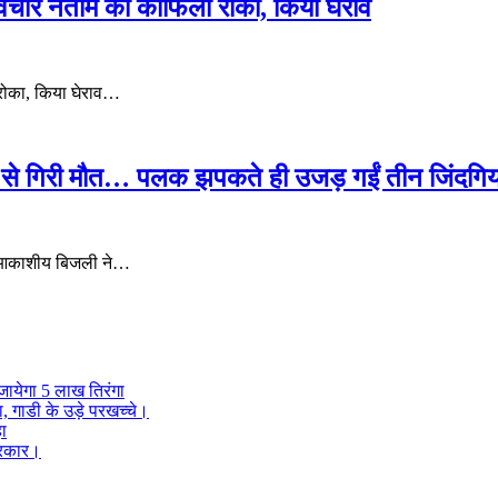
ामविचार नेताम का काफिला रोका, किया घेराव
ा रोका, किया घेराव…
 से गिरी मौत… पलक झपकते ही उजड़ गईं तीन जिंदगिया
ाम आकाशीय बिजली ने…
जायेगा 5 लाख तिरंगा
ा, गाडी के उड़े परखच्चे।
हा
 सरकार।