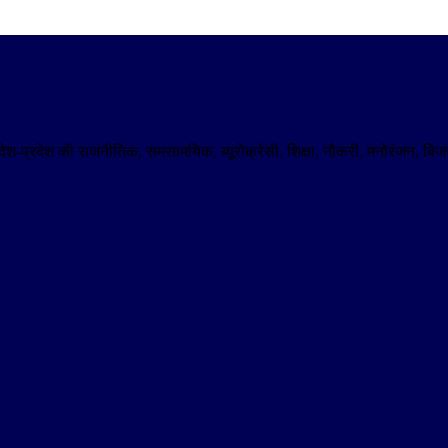
। देश-प्रदेश की राजनीतिक, समसामयिक, ब्यूरोक्रेसी, शिक्षा, नौकरी, मनोरंजन,