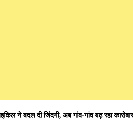
इकिल ने बदल दी जिंदगी, अब गांव-गांव बढ़ रहा कारोबा