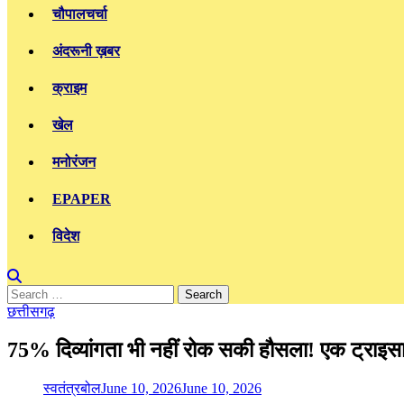
चौपालचर्चा
अंदरूनी ख़बर
क्राइम
खेल
मनोरंजन
EPAPER
विदेश
Search
for:
छत्तीसगढ़
75% दिव्यांगता भी नहीं रोक सकी हौसला! एक ट्राइसा
स्वतंत्रबोल
June 10, 2026
June 10, 2026