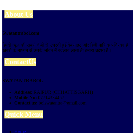
About Us
Swatantrabol.com
हिन्दी न्यूज़ की सबसे तेजी से उभरती हुई वेबसाइट और हिंदी मासिक पत्रिका है
खबरों के माध्यम से उनके जीवन में बदलाव लाना ही हमारा उद्देश्य है।
ContactUs
SWATANTRABOL
Address:
RAIPUR (CHHATTISGARH)
Mobile No:
07714334457
Contact us:
bolswatantra@gmail.com
Quick Menu
Home