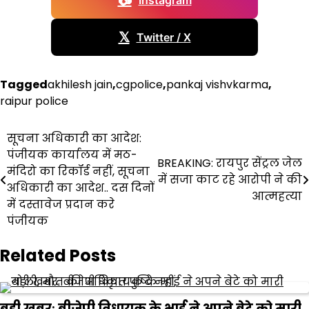
📷
Instagram
𝕏
Twitter / X
Tagged
akhilesh jain
,
cgpolice
,
pankaj vishvkarma
,
raipur police
Post
सूचना अधिकारी का आदेश:
पंजीयक कार्यालय में मठ-
navigation
BREAKING: रायपुर सेंट्रल जेल
मंदिरो का रिकॉर्ड नहीं, सूचना
में सजा काट रहे आरोपी ने की
अधिकारी का आदेश.. दस दिनों
आत्महत्या
में दस्तावेज प्रदान करे
पंजीयक
Related Posts
बड़ी खबरः बीजेपी विधायक के भाई ने अपने बेटे को मारी