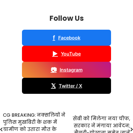
Follow Us
f
Facebook
▶
YouTube
📷
Instagram
𝕏
Twitter / X
Post
CG BREAKING: नक्सलियों ने
सेबी को मिलेगा नया चीफ,
पुलिस मुखबिरी के शक में
navigation
सरकार ने मंगाया आवेदन;
ग्रामीण को उतारा मौत के
सैलरी-योग्यता समेत जानें