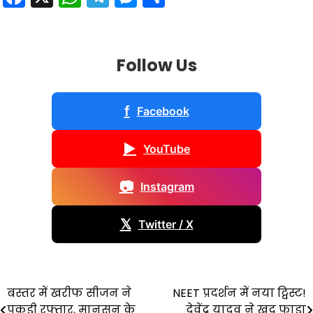
Follow Us
f
Facebook
▶
YouTube
📷
Instagram
𝕏
Twitter / X
Post
बस्तर में खरीफ सीजन ने
NEET प्रदर्शन में नया ट्विस्ट!
पकड़ी रफ्तार, मानसून के
देवेंद्र यादव ने खुद फाड़ा