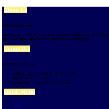
About Us
Swatantrabol.com
हिन्दी न्यूज़ की सबसे तेजी से उभरती हुई वेबसाइट और हिंदी मासिक पत्रिका है
खबरों के माध्यम से उनके जीवन में बदलाव लाना ही हमारा उद्देश्य है।
ContactUs
SWATANTRABOL
Address:
RAIPUR (CHHATTISGARH)
Mobile No:
07714334457
Contact us:
bolswatantra@gmail.com
Quick Menu
Home