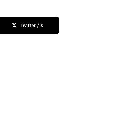
𝕏
Twitter / X