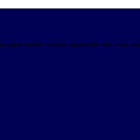
। देश-प्रदेश की राजनीतिक, समसामयिक, ब्यूरोक्रेसी, शिक्षा, नौकरी, मनोरंजन,