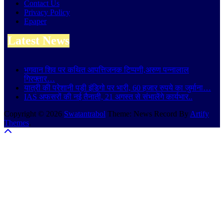
Contact Us
Privacy Policy
Epaper
Latest News
भगवान शिव पर कथित आपत्तिजनक टिप्पणी,अरुण पन्नालाल
गिरफ्तार…
यात्री की परेशानी पड़ी इंडिगो पर भारी, 60 हजार रुपये का जुर्माना…
IAS अफसरों की नई तैनाती, 21 अगस्त से संभालेंगे कार्यभार..
Copyright © 2026
Swatantrabol
Theme: News Record By
Artify
Themes
.