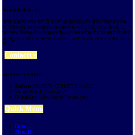
Swatantrabol.com
हिन्दी न्यूज़ की सबसे तेजी से उभरती हुई वेबसाइट और हिंदी मासिक पत्रिका
है। देश-प्रदेश की राजनीतिक, समसामयिक, ब्यूरोक्रेसी, शिक्षा, नौकरी,
मनोरंजन, बिजनेस और खेलकूद सहित आम जन सरोकारों वाली खबरों के लोगो
तक पहुंचाना, खबरों के माध्यम से उनके जीवन में बदलाव लाना ही हमारा उद्देश्य
है।
ContactUs
SWATANTRABOL
Address:
RAIPUR (CHHATTISGARH)
Mobile No:
07714334457
Contact us:
bolswatantra@gmail.com
Quick Menu
Home
About Us