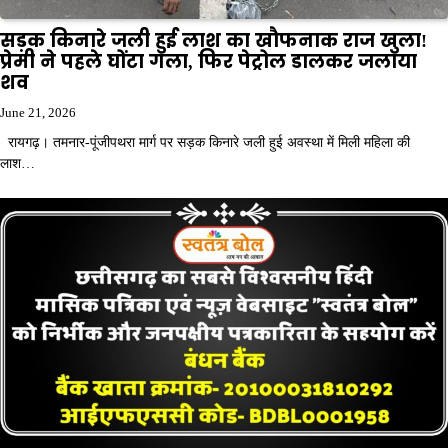
सड़क किनारे जली हुई लाश का खौफनाक राज खुला!
प्रेमी ने पहले घोंटा गला, फिर पेट्रोल डालकर जलाया
शव
June 21, 2026
रायगढ़। तमनार-पूंजीपथरा मार्ग पर सड़क किनारे जली हुई अवस्था में मिली महिला की
लाश…