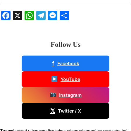
Facebook
X
WhatsApp
Telegram
Messenger
Share
Follow Us
f
Facebook
YouTube
Instagram
𝕏
Twitter / X
Tagged
awanti vihar
,
cgpolice
,
crime raipur
,
raipur police
,
swatantra bol