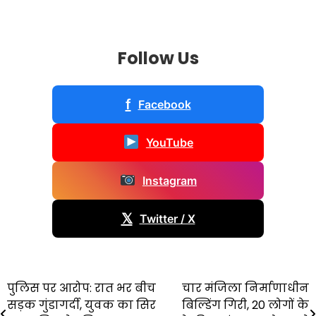
Follow Us
f
Facebook
YouTube
Instagram
𝕏
Twitter / X
Post
पुलिस पर आरोप: रात भर बीच
चार मंजिला निर्माणाधीन
सड़क गुंडागर्दी, युवक का सिर
बिल्डिंग गिरी, 20 लोगों के