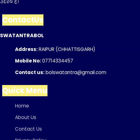
उद्देश्य है।
ContactUs
SWATANTRABOL
Address:
RAIPUR (CHHATTISGARH)
Mobile No:
07714334457
Contact us:
bolswatantra@gmail.com
Quick Menu
Home
About Us
Contact Us