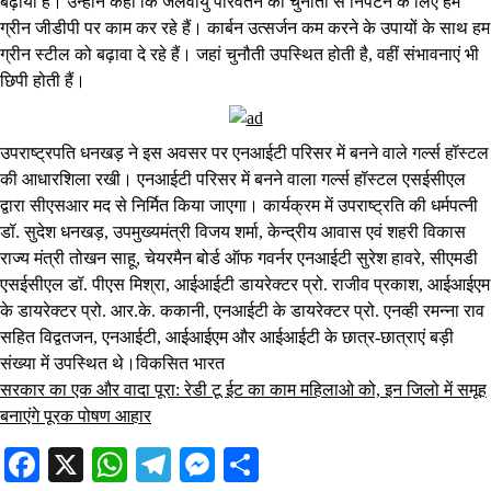
बढ़ाया है। उन्होंने कहा कि जलवायु परिवर्तन की चुनौती से निपटने के लिए हम
ग्रीन जीडीपी पर काम कर रहे हैं। कार्बन उत्सर्जन कम करने के उपायों के साथ हम
ग्रीन स्टील को बढ़ावा दे रहे हैं। जहां चुनौती उपस्थित होती है, वहीं संभावनाएं भी
छिपी होती हैं।
उपराष्ट्रपति धनखड़ ने इस अवसर पर एनआईटी परिसर में बनने वाले गर्ल्स हॉस्टल
की आधारशिला रखी। एनआईटी परिसर में बनने वाला गर्ल्स हॉस्टल एसईसीएल
द्वारा सीएसआर मद से निर्मित किया जाएगा। कार्यक्रम में उपराष्ट्रति की धर्मपत्नी
डॉ. सुदेश धनखड़, उपमुख्यमंत्री विजय शर्मा, केन्द्रीय आवास एवं शहरी विकास
राज्य मंत्री तोखन साहू, चेयरमैन बोर्ड ऑफ गवर्नर एनआईटी सुरेश हावरे, सीएमडी
एसईसीएल डॉ. पीएस मिश्रा, आईआईटी डायरेक्टर प्रो. राजीव प्रकाश, आईआईएम
के डायरेक्टर प्रो. आर.के. ककानी, एनआईटी के डायरेक्टर प्रो. एनव्ही रमन्ना राव
सहित विद्वतजन, एनआईटी, आईआईएम और आईआईटी के छात्र-छात्राएं बड़ी
संख्या में उपस्थित थे।विकसित भारत
सरकार का एक और वादा पूरा: रेडी टू ईट का काम महिलाओ को, इन जिलो में समूह
बनाएंगे पूरक पोषण आहार
Facebook
X
WhatsApp
Telegram
Messenger
Share