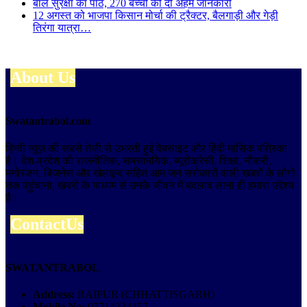
बाल सुरक्षा का पाठ, 270 बच्चों को दी अहम जानकारी
12 अगस्त को भाजपा किसान मोर्चा की ट्रैक्टर, बैलगाड़ी और गेड़ी
तिरंगा यात्रा…
About Us
Swatantrabol.com
हिन्दी न्यूज़ की सबसे तेजी से उभरती हुई वेबसाइट और हिंदी मासिक पत्रिका
है। देश-प्रदेश की राजनीतिक, समसामयिक, ब्यूरोक्रेसी, शिक्षा, नौकरी,
मनोरंजन, बिजनेस और खेलकूद सहित आम जन सरोकारों वाली खबरों के लोगो
तक पहुंचाना, खबरों के माध्यम से उनके जीवन में बदलाव लाना ही हमारा उद्देश्य
है।
ContactUs
SWATANTRABOL
Address:
RAIPUR (CHHATTISGARH)
Mobile No:
07714334457