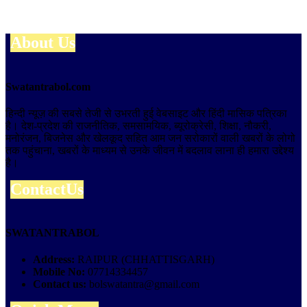
About Us
Swatantrabol.com
हिन्दी न्यूज़ की सबसे तेजी से उभरती हुई वेबसाइट और हिंदी मासिक पत्रिका
है। देश-प्रदेश की राजनीतिक, समसामयिक, ब्यूरोक्रेसी, शिक्षा, नौकरी,
मनोरंजन, बिजनेस और खेलकूद सहित आम जन सरोकारों वाली खबरों के लोगो
तक पहुंचाना, खबरों के माध्यम से उनके जीवन में बदलाव लाना ही हमारा उद्देश्य
है।
ContactUs
SWATANTRABOL
Address:
RAIPUR (CHHATTISGARH)
Mobile No:
07714334457
Contact us:
bolswatantra@gmail.com