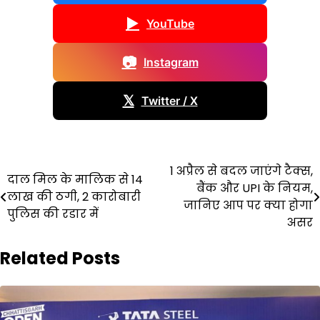
▶
YouTube
📷
Instagram
𝕏
Twitter / X
Post
1 अप्रैल से बदल जाएंगे टैक्स,
दाल मिल के मालिक से 14
बैंक और UPI के नियम,
navigation
लाख की ठगी, 2 कारोबारी
जानिए आप पर क्या होगा
पुलिस की रडार में
असर
Related Posts