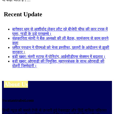
Recent Update
बागेश्वर धाम से आशीर्वाद लेकर लौट रहे बीजेपी चीफ की कार ट्रक में
घुसा, गाडी के उड़े परखच्चे।
सहकारिता मंत्री ने बैंक अध्यक्षो की ली बैठक, सामंजस्य से काम करने
कहा
धर्मेंद्र प्रधान ने पीएमओ को भेजा इस्तीफा, छात्रों के आंदोलन से झुकी
सरकार।
बड़ी खबर: मंत्री स्टाफ में पोस्टिंग, आईसीडीएस सेक्शन में बदलाव।
बड़ी खबर: ओएसडी की नियुक्ति, महाप्रबंधक के साथ ओएसडी की
दोहरी जिम्मेदारी।
About Us
Swatantrabol.com
हिन्दी न्यूज़ की सबसे तेजी से उभरती हुई वेबसाइट और हिंदी मासिक पत्रिका