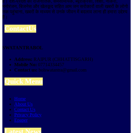
है। देश-प्रदेश की राजनीतिक, समसामयिक, ब्यूरोक्रेसी, शिक्षा, नौकरी,
मनोरंजन, बिजनेस और खेलकूद सहित आम जन सरोकारों वाली खबरों के लोगो
तक पहुंचाना, खबरों के माध्यम से उनके जीवन में बदलाव लाना ही हमारा उद्देश्य
है।
ContactUs
SWATANTRABOL
Address:
RAIPUR (CHHATTISGARH)
Mobile No:
07714334457
Contact us:
bolswatantra@gmail.com
Quick Menu
Home
About Us
Contact Us
Privacy Policy
Epaper
Latest News