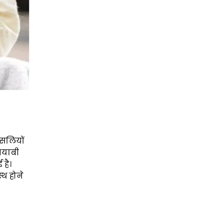
्सलियों
मयाबी
 है।
्थ होने