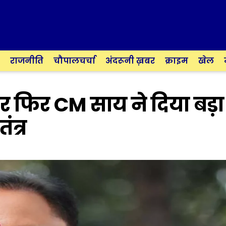
राजनीति
चौपालचर्चा
अंदरूनी ख़बर
क्राइम
खेल
र फिर CM साय ने दिया बड़ा
ंत्र