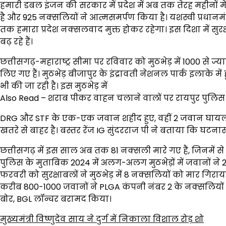
हमारी डबल इंजन की सरकार में प्रदेश में अब तक तेरह महीनों मे
है और 925 नक्सलियों ने आत्मसमर्पण किया है। यशस्वी प्रधानमंत्री न
तक हमारा प्रदेश नक्सलवाद मुक्त होकर रहेगा। इस दिशा में स
बढ़ रहे हैं।
छत्तीसगढ़-महाराष्ट्र सीमा पर रविवार को मुठभेड़ में 1000 से 
लिए गए हैं। मुठभेड़ बीजापुर के इंद्रावती नेशनल पार्क इलाके म
भी की जा रही है। इस मुठभेड़ में
Also Read – शराब पीकर वाहन चलाने वालों पर रायपुर पुलिस 
DRG और STF के एक-एक जवान शहीद हुए, वहीं 2 जवान घायल भी
खतरे से बाहर है। बस्तर रेंज IG सुंदरराज पी ने बताया कि घटना
छत्तीसगढ़ में इस साल अब तक 81 नक्सली मारे गए हैं, जिनमें से 65
पुलिस के मुताबिक 2024 में अलग-अलग मुठभेड़ों में जवानों ने 217
फरवरी को सुरक्षाबलों ने मुठभेड़ में 8 नक्सलियों को मार गिराया
करीब 800-1000 जवानों ने PLGA कंपनी नंबर 2 के नक्सलियों को घे
बोर, BGL लॉन्चर बरामद किया।
मुख्यमंत्री विष्णुदेव साय ने दुर्ग में निकाला विशाल रोड़ शो