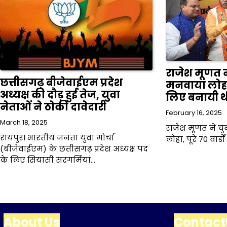
राजेश मूणत न
छत्तीसगढ़ बीजेवाईएम प्रदेश
मनवाया लोहा, प
अध्यक्ष की दौड़ हुई तेज, युवा
लिए बनायी 
नेताओं ने ठोकी दावेदारी
February 16, 2025
March 18, 2025
राजेश मूणत ने च
रायपुर। भारतीय जनता युवा मोर्चा
लोहा, पूरे 70 वार्
(बीजेवाईएम) के छत्तीसगढ़ प्रदेश अध्यक्ष पद
के लिए सियासी सरगर्मियां…
About Us
Contact