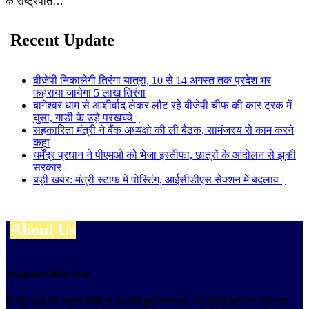
के राष्ट्रपति…
Recent Update
बीजेपी निकालेगी तिरंगा यात्रा, 10 से 14 अगस्त तक प्रदेश भर
फहराया जायेगा 5 लाख तिरंगा
बागेश्वर धाम से आशीर्वाद लेकर लौट रहे बीजेपी चीफ की कार ट्रक में
घुसा, गाडी के उड़े परखच्चे।
सहकारिता मंत्री ने बैंक अध्यक्षो की ली बैठक, सामंजस्य से काम करने
कहा
धर्मेंद्र प्रधान ने पीएमओ को भेजा इस्तीफा, छात्रों के आंदोलन से झुकी
सरकार।
बड़ी खबर: मंत्री स्टाफ में पोस्टिंग, आईसीडीएस सेक्शन में बदलाव।
About Us
Swatantrabol.com
हिन्दी न्यूज़ की सबसे तेजी से उभरती हुई वेबसाइट और हिंदी मासिक पत्रिका