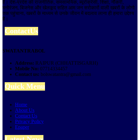
है। देश-प्रदेश की राजनीतिक, समसामयिक, ब्यूरोक्रेसी, शिक्षा, नौकरी,
मनोरंजन, बिजनेस और खेलकूद सहित आम जन सरोकारों वाली खबरों के लोगो
तक पहुंचाना, खबरों के माध्यम से उनके जीवन में बदलाव लाना ही हमारा उद्देश्य
है।
ContactUs
SWATANTRABOL
Address:
RAIPUR (CHHATTISGARH)
Mobile No:
07714334457
Contact us:
bolswatantra@gmail.com
Quick Menu
Home
About Us
Contact Us
Privacy Policy
Epaper
Latest News