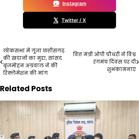
📷
Instagram
𝕏
Twitter / X
Post
लोकसभा में गूंजा छत्तीसगढ़
वित्त मंत्री ओपी चौधरी ने विश्व
की खदानों का मुद्दा, सांसद
navigation
रंगमंच दिवस पर दी
बृजमोहन अग्रवाल ने की
शुभकामनाएं
रिक्लेमेशन की मांग
Related Posts