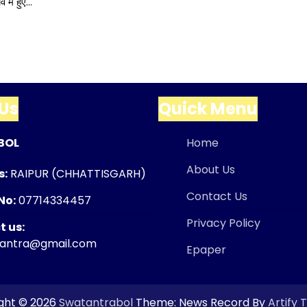
ंव में हुए…
Us
Quick Menu
BOL
Home
About Us
s:
RAIPUR (CHHATTISGARH)
Contact Us
No:
07714334457
Privacy Policy
 us:
tantra@gmail.com
Epaper
ght © 2026
Swatantrabol
Theme: News Record By
Artify