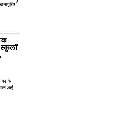
ानापूर्ति!
नाक
्कूलों
,
सगढ़ के
सामने आई…