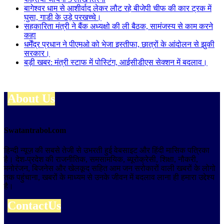
बागेश्वर धाम से आशीर्वाद लेकर लौट रहे बीजेपी चीफ की कार ट्रक में
घुसा, गाडी के उड़े परखच्चे।
सहकारिता मंत्री ने बैंक अध्यक्षो की ली बैठक, सामंजस्य से काम करने
कहा
धर्मेंद्र प्रधान ने पीएमओ को भेजा इस्तीफा, छात्रों के आंदोलन से झुकी
सरकार।
बड़ी खबर: मंत्री स्टाफ में पोस्टिंग, आईसीडीएस सेक्शन में बदलाव।
About Us
Swatantrabol.com
हिन्दी न्यूज़ की सबसे तेजी से उभरती हुई वेबसाइट और हिंदी मासिक पत्रिका
है। देश-प्रदेश की राजनीतिक, समसामयिक, ब्यूरोक्रेसी, शिक्षा, नौकरी,
मनोरंजन, बिजनेस और खेलकूद सहित आम जन सरोकारों वाली खबरों के लोगो
तक पहुंचाना, खबरों के माध्यम से उनके जीवन में बदलाव लाना ही हमारा उद्देश्य
है।
ContactUs