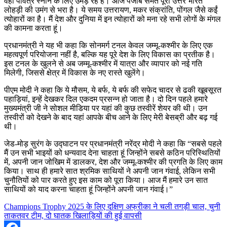
वहां पवित्र स्नान के लिए उमड़ रहे हैं। आज पंजाब समेत पूरा उत्तर भारत
लोहड़ी की उमंग से भरा है। ये समय उत्तरायण, मकर संक्रांति, पोंगल जैसे कईं
त्योहारों का है। मैं देश और दुनिया में इन त्योहारों को मना रहे सभी लोगों के मंगल
की कामना करता हूं।
प्रधानमंत्री ने यह भी कहा कि सोनमर्ग टनल केवल जम्मू-कश्मीर के लिए एक
महत्वपूर्ण परियोजना नहीं है, बल्कि यह पूरे देश के लिए विकास का प्रतीक है।
इस टनल के खुलने से अब जम्मू-कश्मीर में यात्रा और व्यापार को नई गति
मिलेगी, जिससे क्षेत्र में विकास के नए रास्ते खुलेंगे।
पीएम मोदी ने कहा कि ये मौसम, ये बर्फ, ये बर्फ की सफेद चादर से ढकी खूबसूरत
पहाड़ियां, इन्हें देखकर दिल एकदम प्रसन्न हो जाता है। दो दिन पहले हमारे
मुख्यमंत्री जी ने सोशल मीडिया पर यहां की कुछ तस्वीरें शेयर की थी। उन
तस्वीरों को देखने के बाद यहां आपके बीच आने के लिए मेरी बेसब्री और बढ़ गई
थी।
जेड-मोड़ सुरंग के उद्घाटन पर प्रधानमंत्री नरेंद्र मोदी ने कहा कि “सबसे पहले
मैं उन सभी भाइयों को धन्यवाद देना चाहता हूं जिन्होंने सबसे कठिन परिस्थितियों
में, अपनी जान जोखिम में डालकर, देश और जम्मू-कश्मीर की प्रगति के लिए काम
किया। साथ ही हमारे सात श्रमिक साथियों ने अपनी जान गंवाई, लेकिन सभी
चुनौतियों को पार करते हुए इस काम को पूरा किया। आज मैं हमारे उन सात
साथियों को याद करना चाहता हूं जिन्होंने अपनी जान गंवाई।”
Champions Trophy 2025 के लिए दक्षिण अफ्रीका ने चली तगड़ी चाल, चुनी
ताकतवर टीम, दो घातक खिलाड़ियों की हुई वापसी