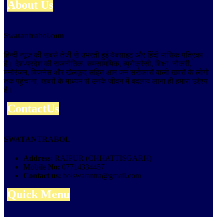
About Us
Swatantrabol.com
हिन्दी न्यूज़ की सबसे तेजी से उभरती हुई वेबसाइट और हिंदी मासिक पत्रिका
है। देश-प्रदेश की राजनीतिक, समसामयिक, ब्यूरोक्रेसी, शिक्षा, नौकरी,
मनोरंजन, बिजनेस और खेलकूद सहित आम जन सरोकारों वाली खबरों के लोगो
तक पहुंचाना, खबरों के माध्यम से उनके जीवन में बदलाव लाना ही हमारा उद्देश्य
है।
ContactUs
SWATANTRABOL
Address:
RAIPUR (CHHATTISGARH)
Mobile No:
07714334457
Contact us:
bolswatantra@gmail.com
Quick Menu