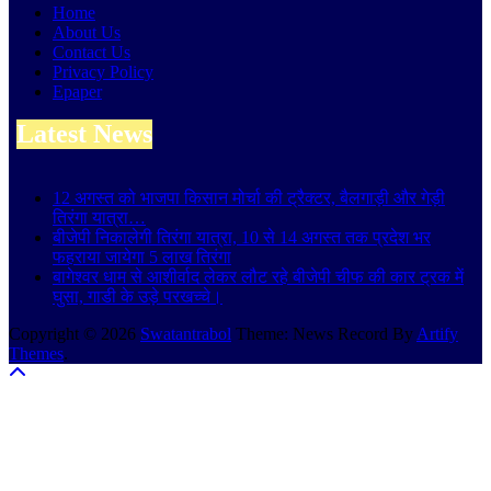
Home
About Us
Contact Us
Privacy Policy
Epaper
Latest News
12 अगस्त को भाजपा किसान मोर्चा की ट्रैक्टर, बैलगाड़ी और गेड़ी
तिरंगा यात्रा…
बीजेपी निकालेगी तिरंगा यात्रा, 10 से 14 अगस्त तक प्रदेश भर
फहराया जायेगा 5 लाख तिरंगा
बागेश्वर धाम से आशीर्वाद लेकर लौट रहे बीजेपी चीफ की कार ट्रक में
घुसा, गाडी के उड़े परखच्चे।
Copyright © 2026
Swatantrabol
Theme: News Record By
Artify
Themes
.