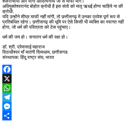
शंकराचार्यों और योगी आदित्यनाथ जी से माफी मांगें।
अविमुक्तेश्वरानंद बोहोत क्रोधी है इस संतो को मातृ ऋधई होणा चाहिये ना की
क्रोधी.
यदि उन्होंने शीघ्र माफी नहीं मांगी, तो छत्तीसगढ़ में उनका प्रवेश पूर्ण रूप से
प्रतिबंधित रहेगा। छत्तीसगढ़ की भूमि पर ऐसे किसी भी व्यक्ति का स्वागत नहीं
होगा, जो धर्म की पवित्रता को ठेस पहुंचाए।
धर्म की जय हो। सनातन धर्म की रक्षा हो।
डॉ. श्री. प्रेमासाई महाराज
विठाधीश्वर माँ मातंगी दिव्यधाम, छत्तीसगड
संस्थापक: हिंदू राष्ट्र संघ, भारत
Facebook
X
WhatsApp
Telegram
Messenger
Share