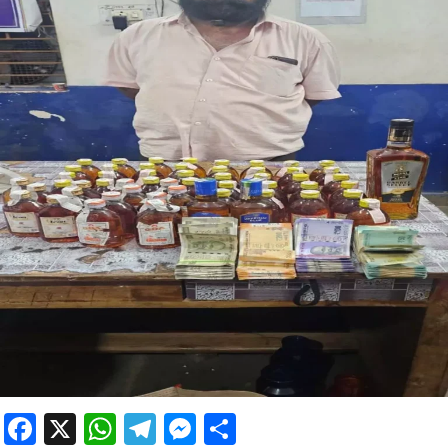
Facebook
X
WhatsApp
Telegram
Messenger
Share