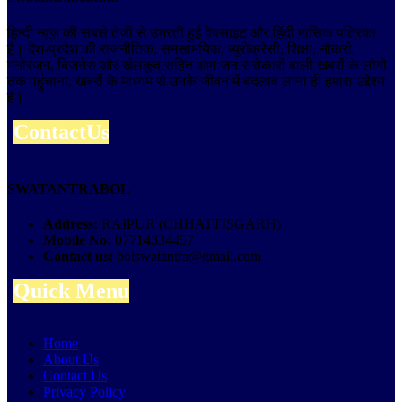
हिन्दी न्यूज़ की सबसे तेजी से उभरती हुई वेबसाइट और हिंदी मासिक पत्रिका
है। देश-प्रदेश की राजनीतिक, समसामयिक, ब्यूरोक्रेसी, शिक्षा, नौकरी,
मनोरंजन, बिजनेस और खेलकूद सहित आम जन सरोकारों वाली खबरों के लोगो
तक पहुंचाना, खबरों के माध्यम से उनके जीवन में बदलाव लाना ही हमारा उद्देश्य
है।
ContactUs
SWATANTRABOL
Address:
RAIPUR (CHHATTISGARH)
Mobile No:
07714334457
Contact us:
bolswatantra@gmail.com
Quick Menu
Home
About Us
Contact Us
Privacy Policy