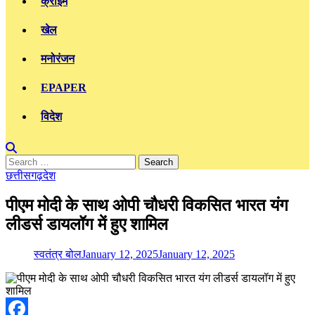
क्राइम
खेल
मनोरंजन
EPAPER
विदेश
Search
for:
छत्तीसगढ़
देश
पीएम मोदी के साथ ओपी चौधरी विकसित भारत यंग
लीडर्स डायलॉग में हुए शामिल
स्वतंत्र बोल
January 12, 2025
January 12, 2025