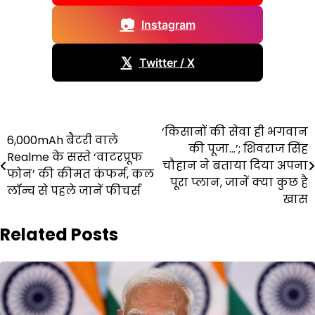
📷
Instagram
𝕏
Twitter / X
Post
‘किसानों की सेवा ही भगवान
6,000mAh बैटरी वाले
की पूजा…’; शिवराज सिंह
navigation
Realme के सस्ते ‘वाटरप्रूफ
चौहान ने बताया दिया अपना
फोन’ की कीमत कंफर्म, कल
पूरा प्लान, जानें क्या कुछ है
लॉन्च से पहले जानें फीचर्स
खास
Related Posts