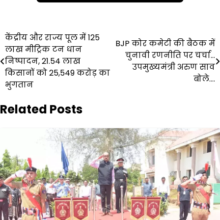
Post
केंद्रीय और राज्य पूल में 125
BJP कोर कमेटी की बैठक में
लाख मीट्रिक टन धान
navigation
चुनावी रणनीति पर चर्चा…
निष्पादन, 21.54 लाख
उपमुख्यमंत्री अरुण साव
किसानों को 25,549 करोड़ का
बोले….
भुगतान
Related Posts