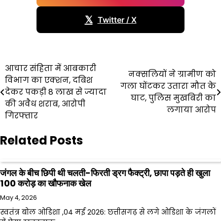
𝕏
Twitter / X
Post
आचार संहिता में आबकारी
नक्सलियों ने ग्रामीण को
विभाग का एक्शन, दबिश
navigation
गला घोंटकर उतारा मौत के
देकर पकड़ी 8 लाख से ज्यादा
घाट, पुलिस मुखबिरी का
की अवैध शराब, आरोपी
लगाया आरोप
गिरफ्तार
Related Posts
जंगल के बीच छिपी थी चलती-फिरती ड्रग फैक्ट्री, छापा पड़ते ही खुला
100 करोड़ का खौफनाक खेल
May 4, 2026
स्वतंत्र बोल ओडिशा ,04 मई 2026: छत्तीसगढ़ से लगे ओडिशा के जंगलों