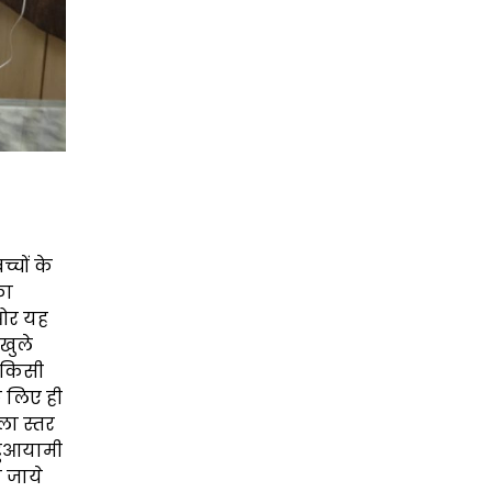
्चों के
का
 ओर यह
खुले
र किसी
े लिए ही
िला स्तर
हुआयामी
ा जाये