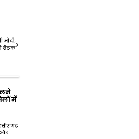
ी मोदी,
 ली बैठक
दलने
ों में
छत्तीसगढ़
ा और