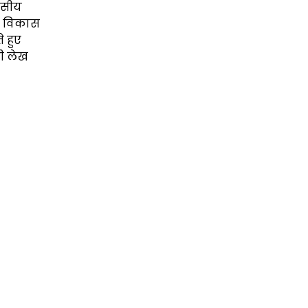
वासीय
 व विकास
 हुए
भी लेख