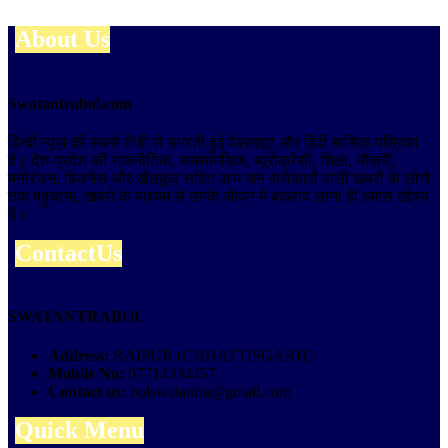
About Us
Swatantrabol.com
हिन्दी न्यूज़ की सबसे तेजी से उभरती हुई वेबसाइट और हिंदी मासिक पत्रिका
है। देश-प्रदेश की राजनीतिक, समसामयिक, ब्यूरोक्रेसी, शिक्षा, नौकरी,
मनोरंजन, बिजनेस और खेलकूद सहित आम जन सरोकारों वाली खबरों के लोगो
तक पहुंचाना, खबरों के माध्यम से उनके जीवन में बदलाव लाना ही हमारा उद्देश्य
है।
ContactUs
SWATANTRABOL
Address:
RAIPUR (CHHATTISGARH)
Mobile No:
07714334457
Contact us:
bolswatantra@gmail.com
Quick Menu