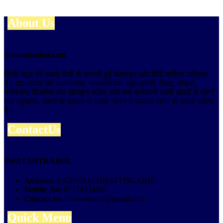
About Us
Swatantrabol.com
हिन्दी न्यूज़ की सबसे तेजी से उभरती हुई वेबसाइट और हिंदी मासिक पत्रिका
है। देश-प्रदेश की राजनीतिक, समसामयिक, ब्यूरोक्रेसी, शिक्षा, नौकरी,
मनोरंजन, बिजनेस और खेलकूद सहित आम जन सरोकारों वाली खबरों के लोगो
तक पहुंचाना, खबरों के माध्यम से उनके जीवन में बदलाव लाना ही हमारा उद्देश्य
है।
ContactUs
SWATANTRABOL
Address:
RAIPUR (CHHATTISGARH)
Mobile No:
07714334457
Contact us:
bolswatantra@gmail.com
Quick Menu