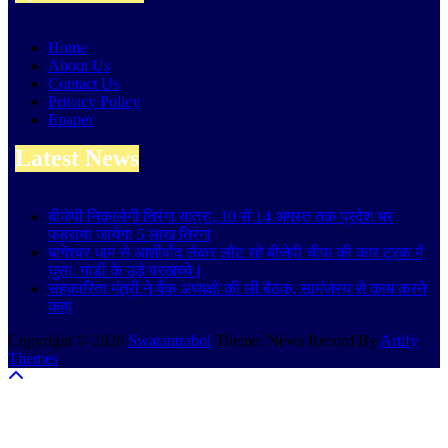
Home
About Us
Contact Us
Privacy Policy
Epaper
Latest News
बीजेपी निकालेगी तिरंगा यात्रा, 10 से 14 अगस्त तक प्रदेश भर
फहराया जायेगा 5 लाख तिरंगा
बागेश्वर धाम से आशीर्वाद लेकर लौट रहे बीजेपी चीफ की कार ट्रक में
घुसा, गाडी के उड़े परखच्चे।
सहकारिता मंत्री ने बैंक अध्यक्षो की ली बैठक, सामंजस्य से काम करने
कहा
Copyright © 2026
Swatantrabol
Theme: News Record By
Artify
Themes
.