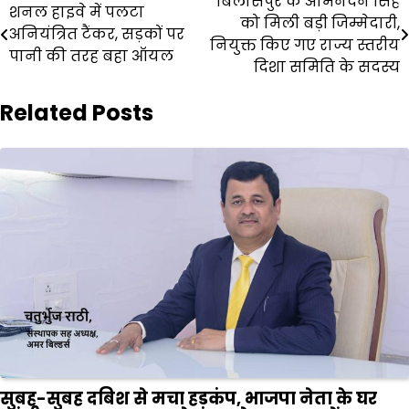
Post
बिलासपुर के अभिनंदन सिंह
शनल हाइवे में पलटा
को मिली बड़ी जिम्मेदारी,
navigation
अनियंत्रित टैंकर, सड़कों पर
नियुक्त किए गए राज्य स्तरीय
पानी की तरह बहा ऑयल
दिशा समिति के सदस्य
Related Posts
सुबह-सुबह दबिश से मचा हड़कंप, भाजपा नेता के घर