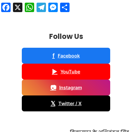
Facebook
X
WhatsApp
Telegram
Messenger
Share
Follow Us
f
Facebook
▶
YouTube
📷
Instagram
𝕏
Twitter / X