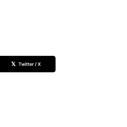
𝕏
Twitter / X