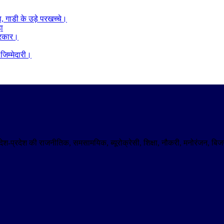
ा, गाडी के उड़े परखच्चे।
हा
 सरकार।
िम्मेदारी।
। देश-प्रदेश की राजनीतिक, समसामयिक, ब्यूरोक्रेसी, शिक्षा, नौकरी, मनोरंजन,