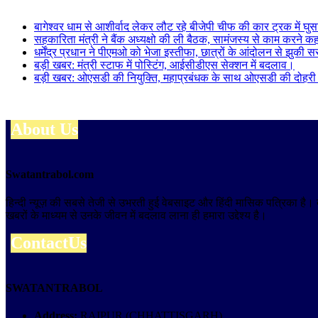
बागेश्वर धाम से आशीर्वाद लेकर लौट रहे बीजेपी चीफ की कार ट्रक में घुस
सहकारिता मंत्री ने बैंक अध्यक्षो की ली बैठक, सामंजस्य से काम करने क
धर्मेंद्र प्रधान ने पीएमओ को भेजा इस्तीफा, छात्रों के आंदोलन से झुकी
बड़ी खबर: मंत्री स्टाफ में पोस्टिंग, आईसीडीएस सेक्शन में बदलाव।
बड़ी खबर: ओएसडी की नियुक्ति, महाप्रबंधक के साथ ओएसडी की दोहरी ज
About Us
Swatantrabol.com
हिन्दी न्यूज़ की सबसे तेजी से उभरती हुई वेबसाइट और हिंदी मासिक पत्रिका है
खबरों के माध्यम से उनके जीवन में बदलाव लाना ही हमारा उद्देश्य है।
ContactUs
SWATANTRABOL
Address:
RAIPUR (CHHATTISGARH)