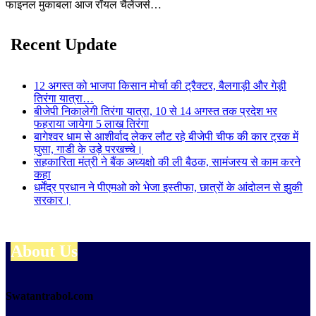
फाइनल मुकाबला आज रॉयल चैलेंजर्स…
Recent Update
12 अगस्त को भाजपा किसान मोर्चा की ट्रैक्टर, बैलगाड़ी और गेड़ी
तिरंगा यात्रा…
बीजेपी निकालेगी तिरंगा यात्रा, 10 से 14 अगस्त तक प्रदेश भर
फहराया जायेगा 5 लाख तिरंगा
बागेश्वर धाम से आशीर्वाद लेकर लौट रहे बीजेपी चीफ की कार ट्रक में
घुसा, गाडी के उड़े परखच्चे।
सहकारिता मंत्री ने बैंक अध्यक्षो की ली बैठक, सामंजस्य से काम करने
कहा
धर्मेंद्र प्रधान ने पीएमओ को भेजा इस्तीफा, छात्रों के आंदोलन से झुकी
सरकार।
About Us
Swatantrabol.com