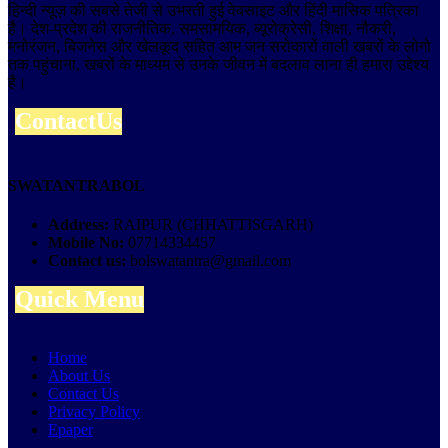
हिन्दी न्यूज़ की सबसे तेजी से उभरती हुई वेबसाइट और हिंदी मासिक पत्रिका
है। देश-प्रदेश की राजनीतिक, समसामयिक, ब्यूरोक्रेसी, शिक्षा, नौकरी,
मनोरंजन, बिजनेस और खेलकूद सहित आम जन सरोकारों वाली खबरों के लोगो
तक पहुंचाना, खबरों के माध्यम से उनके जीवन में बदलाव लाना ही हमारा उद्देश्य
है।
ContactUs
SWATANTRABOL
Address:
RAIPUR (CHHATTISGARH)
Mobile No:
07714334457
Contact us:
bolswatantra@gmail.com
Quick Menu
Home
About Us
Contact Us
Privacy Policy
Epaper