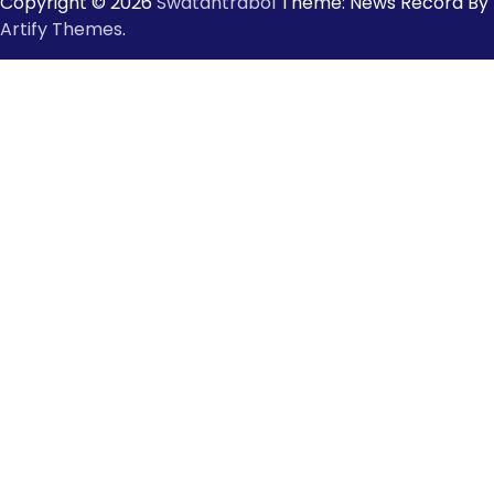
Copyright © 2026
Swatantrabol
Theme: News Record By
Artify Themes
.