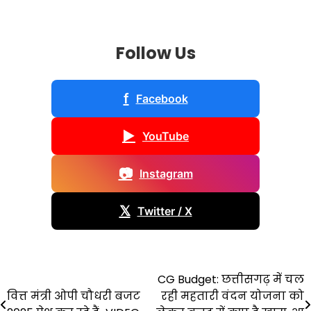
Follow Us
f
Facebook
▶
YouTube
📷
Instagram
𝕏
Twitter / X
Post
CG Budget: छत्तीसगढ़ में चल
वित्त मंत्री ओपी चौधरी बजट
रही महतारी वंदन योजना को
navigation