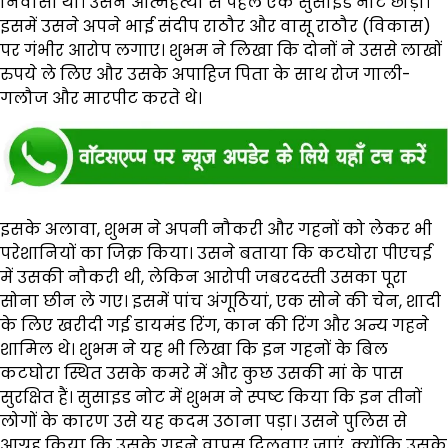
निवासी था। उसने आत्महत्या से पहले एक सुसाइड नोट छोड़ा।
इसमें उसने अपने भाई संदीप राठौर और वासू राठौर (विकास)
पर गंभीर आरोप लगाए। शुभम ने लिखा कि दोनों ने उससे लाखों
रुपये ले लिए और उसके अपाहिज पिता के साथ रोज गाली-
गलौज और मारपीट करते थे।
इसके अलावा, शुभम ने अपनी नौकरी और गहनों को लेकर भी
परेशानियों का जिक्र किया। उसने बताया कि कटघोरा पीएचई
में उसकी नौकरी थी, लेकिन आरोपी जबरदस्ती उसका पूरा
सोना छीन ले गए। इसमें पांच अंगूठियां, एक सोने की चेन, शादी
के लिए खरीदी गई डायमंड रिंग, कान की रिंग और अन्य गहने
शामिल थे। शुभम ने यह भी लिखा कि इन गहनों के बिल
कटघोरा स्थित उसके कमरे में और कुछ उसकी मां के पास
सुरक्षित हैं। सुसाइड नोट में शुभम ने स्पष्ट किया कि इन तीनों
लोगों के कारण उसे यह कदम उठाना पड़ा। उसने पुलिस से
आग्रह किया कि उसके गहने वापस दिलवाए जाएं, क्योंकि उसके