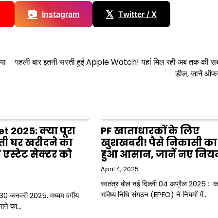
📷
𝕏
Instagram
Twitter / X
या
पहली बार इतनी सस्ती हुई Apple Watch! यहां मिल रही अब तक की सब
डील, जानें ऑफर
 2025: क्‍या पूरा
PF खाताधारकों के लिए
ी घर खरीदने का
खुशखबरी! पैसे निकासी का प
स्टेट सेक्टर को
हुआ आसान, जानें नए निय
April 4, 2025
स्वतंत्र बोल नई दिल्ली 04 अप्रैल 2025 : कर
भविष्य निधि संगठन (EPFO) ने नियमों में…
ी 30 जनवरी 2025. मध्‍यम वर्गीय
नाने का…