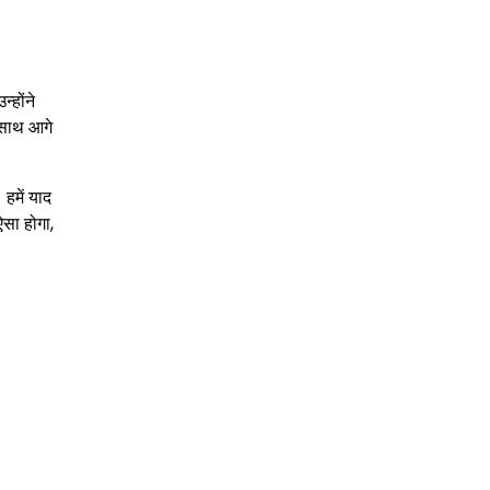
्होंने
े साथ आगे
 हमें याद
ऐसा होगा,