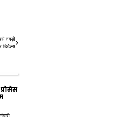
से तगड़ी
 डिटेल्स
्रोसेस
म
्मचारी