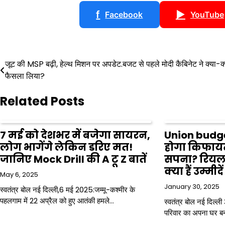
f
▶
Facebook
YouTube
Post
जूट की MSP बढ़ी, हेल्थ मिशन पर अपडेट.बजट से पहले मोदी कैबिनेट ने क्या-क्
फैसला लिया?
navigation
Related Posts
7 मई को देशभर में बजेगा सायरन,
Union budget
लोग भागेंगे लेकिन डरिए मत!
होगा किफायत
जानिए Mock Drill की A टू Z बातें
सपना? रियल ए
क्‍या हैं उम्‍मीदें
May 6, 2025
January 30, 2025
स्वतंत्र बोल नई दिल्ली,6 मई 2025:जम्मू-कश्मीर के
पहलगाम में 22 अप्रैल को हुए आतंकी हमले…
स्वतंत्र बोल नई दिल्ल
परिवार का अपना घर ब