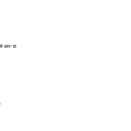
ं से आप-दा
ी