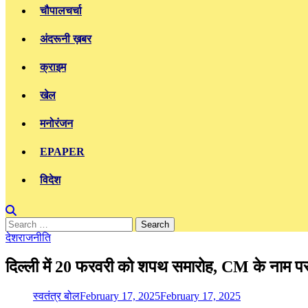
चौपालचर्चा
अंदरूनी ख़बर
क्राइम
खेल
मनोरंजन
EPAPER
विदेश
Search
for:
देश
राजनीति
दिल्ली में 20 फरवरी को शपथ समारोह, CM के नाम पर
स्वतंत्र बोल
February 17, 2025
February 17, 2025