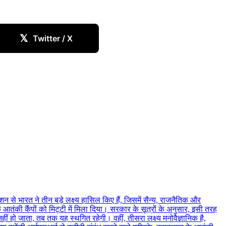
𝕏
Twitter / X