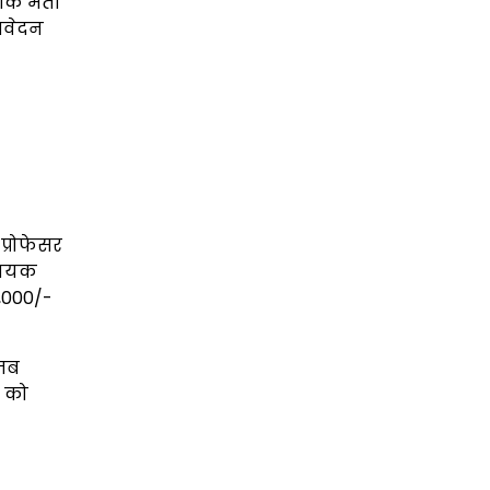
कि भर्ती
 आवेदन
प्रोफेसर
सहायक
0,000/-
 जब
र को