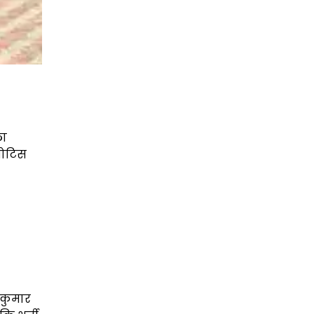
ला
 नोटिस
श कुमार