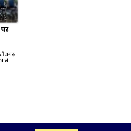
 पर
त्तीसगढ़
ों ने