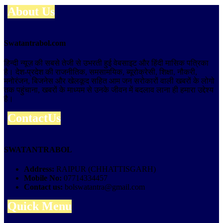
About Us
Swatantrabol.com
हिन्दी न्यूज़ की सबसे तेजी से उभरती हुई वेबसाइट और हिंदी मासिक पत्रिका
है। देश-प्रदेश की राजनीतिक, समसामयिक, ब्यूरोक्रेसी, शिक्षा, नौकरी,
मनोरंजन, बिजनेस और खेलकूद सहित आम जन सरोकारों वाली खबरों के लोगो
तक पहुंचाना, खबरों के माध्यम से उनके जीवन में बदलाव लाना ही हमारा उद्देश्य
है।
ContactUs
SWATANTRABOL
Address:
RAIPUR (CHHATTISGARH)
Mobile No:
07714334457
Contact us:
bolswatantra@gmail.com
Quick Menu