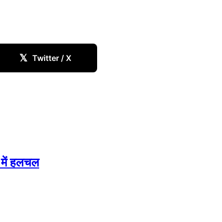
𝕏
Twitter / X
ं में हलचल