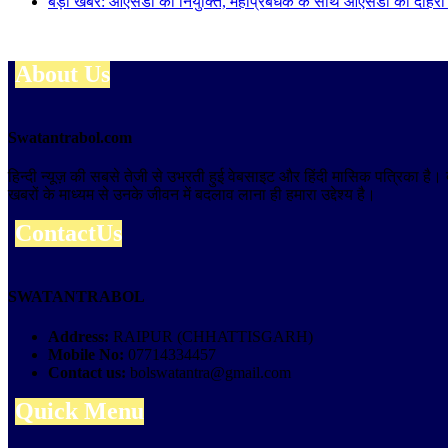
बड़ी खबर: ओएसडी की नियुक्ति, महाप्रबंधक के साथ ओएसडी की दोहरी ज
About Us
Swatantrabol.com
हिन्दी न्यूज़ की सबसे तेजी से उभरती हुई वेबसाइट और हिंदी मासिक पत्रिका है
खबरों के माध्यम से उनके जीवन में बदलाव लाना ही हमारा उद्देश्य है।
ContactUs
SWATANTRABOL
Address:
RAIPUR (CHHATTISGARH)
Mobile No:
07714334457
Contact us:
bolswatantra@gmail.com
Quick Menu