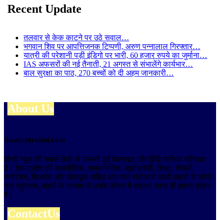
Recent Update
तलवार से केक काटने पर उठे सवाल…
भगवान शिव पर आपत्तिजनक टिप्पणी, अरुण पन्नालाल गिरफ्तार…
यात्री की परेशानी पड़ी इंडिगो पर भारी, 60 हजार रुपये का जुर्माना…
IAS अफसरों की नई तैनाती, 21 अगस्त से संभालेंगे कार्यभार…
बाल सुरक्षा का पाठ, 270 बच्चों को दी अहम जानकारी…
About Us
Swatantrabol.com
हिन्दी न्यूज़ की सबसे तेजी से उभरती हुई वेबसाइट और हिंदी मासिक पत्रिका
है। देश-प्रदेश की राजनीतिक, समसामयिक, ब्यूरोक्रेसी, शिक्षा, नौकरी,
मनोरंजन, बिजनेस और खेलकूद सहित आम जन सरोकारों वाली खबरों के लोगो
तक पहुंचाना, खबरों के माध्यम से उनके जीवन में बदलाव लाना ही हमारा उद्देश्य
है।
ContactUs