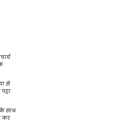
चार्य
एक
या से
पट्टा
 के साथ
रण कर