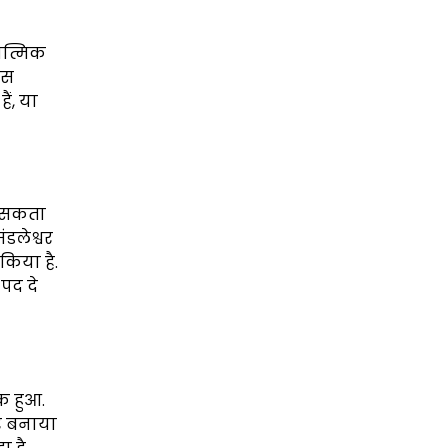
ात्मिक
इस
ं, या
जा सकता
डलेश्वर
किया है.
पद दे
क हुआ.
वर बनाया