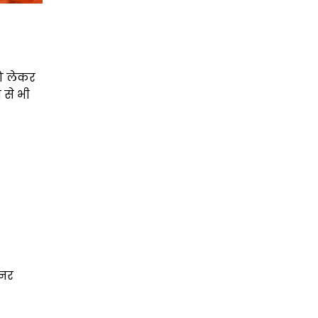
को लेकर
 से भी
्नर