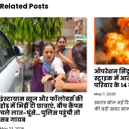
Related Posts
ऑपरेशन सिंद
स्ट्राइक में
परिवार के 14 
May 7, 2025
इंस्टाग्राम व्यूज और फॉलोवर्स की
स्वतंत्र बोल नई 
होड़ में भिड़ीं दो छात्राएं, बीच कैंपस
की बड़ी खबर साम
चले लात-घूंसे… पुलिस पहुंची तो
सब गायब
May 23, 2026