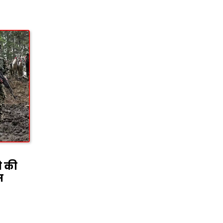
े की
स