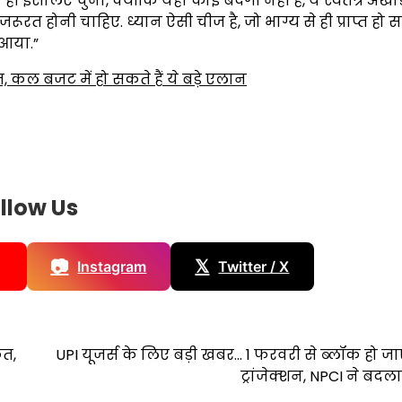
ी इसलिए चुना, क्योंकि यहां कोई बंदगी नहीं है, ये स्वतंत्र अखाड़
रत होनी चाहिए. ध्यान ऐसी चीज है, जो भाग्य से ही प्राप्त हो स
 आया.”
ेत, कल बजट में हो सकते हैं ये बड़े एलान
llow Us
📷
𝕏
Instagram
Twitter / X
ेत,
UPI यूजर्स के लिए बड़ी खबर… 1 फरवरी से ब्‍लॉक हो जाए
ट्रांजेक्‍शन, NPCI ने बद