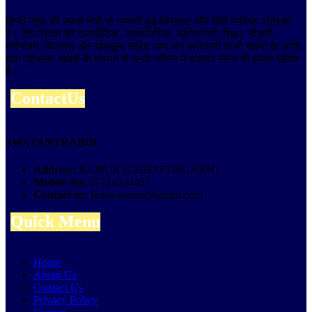
हिन्दी न्यूज़ की सबसे तेजी से उभरती हुई वेबसाइट और हिंदी मासिक पत्रिका
है। देश-प्रदेश की राजनीतिक, समसामयिक, ब्यूरोक्रेसी, शिक्षा, नौकरी,
मनोरंजन, बिजनेस और खेलकूद सहित आम जन सरोकारों वाली खबरों के लोगो
तक पहुंचाना, खबरों के माध्यम से उनके जीवन में बदलाव लाना ही हमारा उद्देश्य
है।
ContactUs
SWATANTRABOL
Address:
RAIPUR (CHHATTISGARH)
Mobile No:
07714334457
Contact us:
bolswatantra@gmail.com
Quick Menu
Home
About Us
Contact Us
Privacy Policy