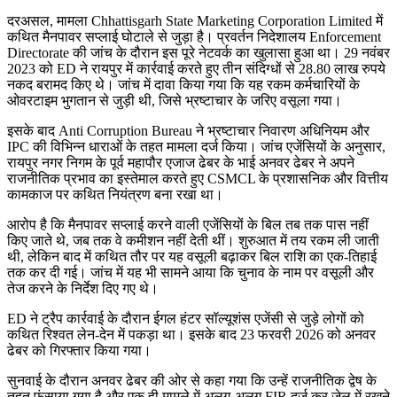
दरअसल, मामला Chhattisgarh State Marketing Corporation Limited में
कथित मैनपावर सप्लाई घोटाले से जुड़ा है। प्रवर्तन निदेशालय Enforcement
Directorate की जांच के दौरान इस पूरे नेटवर्क का खुलासा हुआ था। 29 नवंबर
2023 को ED ने रायपुर में कार्रवाई करते हुए तीन संदिग्धों से 28.80 लाख रुपये
नकद बरामद किए थे। जांच में दावा किया गया कि यह रकम कर्मचारियों के
ओवरटाइम भुगतान से जुड़ी थी, जिसे भ्रष्टाचार के जरिए वसूला गया।
इसके बाद Anti Corruption Bureau ने भ्रष्टाचार निवारण अधिनियम और
IPC की विभिन्न धाराओं के तहत मामला दर्ज किया। जांच एजेंसियों के अनुसार,
रायपुर नगर निगम के पूर्व महापौर एजाज ढेबर के भाई अनवर ढेबर ने अपने
राजनीतिक प्रभाव का इस्तेमाल करते हुए CSMCL के प्रशासनिक और वित्तीय
कामकाज पर कथित नियंत्रण बना रखा था।
आरोप है कि मैनपावर सप्लाई करने वाली एजेंसियों के बिल तब तक पास नहीं
किए जाते थे, जब तक वे कमीशन नहीं देती थीं। शुरुआत में तय रकम ली जाती
थी, लेकिन बाद में कथित तौर पर यह वसूली बढ़ाकर बिल राशि का एक-तिहाई
तक कर दी गई। जांच में यह भी सामने आया कि चुनाव के नाम पर वसूली और
तेज करने के निर्देश दिए गए थे।
ED ने ट्रैप कार्रवाई के दौरान ईगल हंटर सॉल्यूशंस एजेंसी से जुड़े लोगों को
कथित रिश्वत लेन-देन में पकड़ा था। इसके बाद 23 फरवरी 2026 को अनवर
ढेबर को गिरफ्तार किया गया।
सुनवाई के दौरान अनवर ढेबर की ओर से कहा गया कि उन्हें राजनीतिक द्वेष के
तहत फंसाया गया है और एक ही मामले में अलग-अलग FIR दर्ज कर जेल में रखने