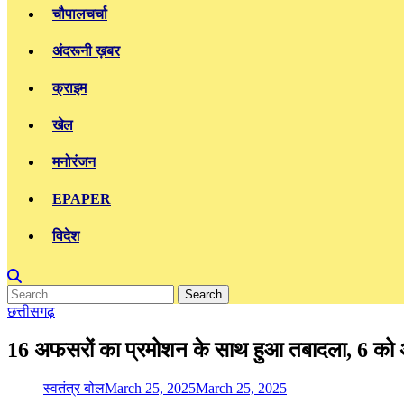
चौपालचर्चा
अंदरूनी ख़बर
क्राइम
खेल
मनोरंजन
EPAPER
विदेश
Search
for:
छत्तीसगढ़
16 अफसरों का प्रमोशन के साथ हुआ तबादला, 6 को अ
स्वतंत्र बोल
March 25, 2025
March 25, 2025