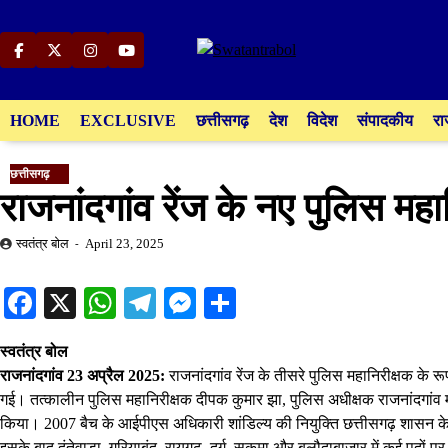
Skip
to
content
Facebook
Twitter
Instagram
YouTube
HOME
EXCLUSIVE
छत्तीसगढ़
देश
विदेश
संपादकीय
रा
छत्तीसगढ़
राजनांदगांव रेंज के नए पुलिस महा
स्वतंत्र बोल
April 23, 2025
Facebook
X
WhatsApp
Telegram
Messenger
Share
स्वतंत्र बोल
राजनांदगांव 23 अप्रैल 2025:
राजनांदगांव रेंज के तीसरे पुलिस महानिरीक्षक क
गई। तत्कालीन पुलिस महानिरीक्षक दीपक कुमार झा, पुलिस अधीक्षक राजनांदगांव म
किया। 2007 बैच के आईपीएस अधिकारी शांडिल्य की नियुक्ति छत्तीसगढ़ शासन के 2
इसके बाद दंतेवाड़ा, गरियाबंद, रायगढ़, दुर्ग, सुकमा और बलौदाबाजार में कई पदों