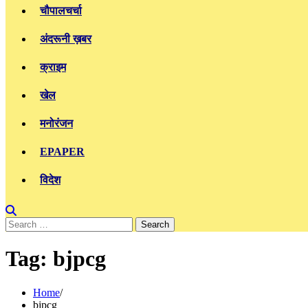
चौपालचर्चा
अंदरूनी ख़बर
क्राइम
खेल
मनोरंजन
EPAPER
विदेश
Search
for:
Tag:
bjpcg
Home
bjpcg