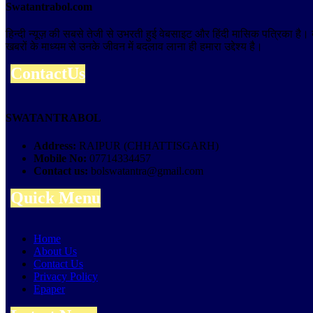
Swatantrabol.com
हिन्दी न्यूज़ की सबसे तेजी से उभरती हुई वेबसाइट और हिंदी मासिक पत्रिका है
खबरों के माध्यम से उनके जीवन में बदलाव लाना ही हमारा उद्देश्य है।
ContactUs
SWATANTRABOL
Address:
RAIPUR (CHHATTISGARH)
Mobile No:
07714334457
Contact us:
bolswatantra@gmail.com
Quick Menu
Home
About Us
Contact Us
Privacy Policy
Epaper